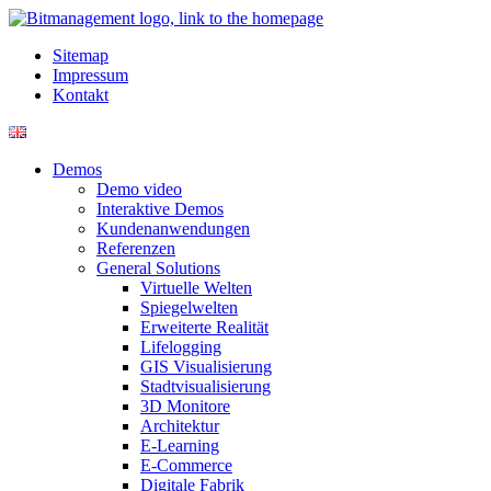
Sitemap
Impressum
Kontakt
Demos
Demo video
Interaktive Demos
Kundenanwendungen
Referenzen
General Solutions
Virtuelle Welten
Spiegelwelten
Erweiterte Realität
Lifelogging
GIS Visualisierung
Stadtvisualisierung
3D Monitore
Architektur
E-Learning
E-Commerce
Digitale Fabrik