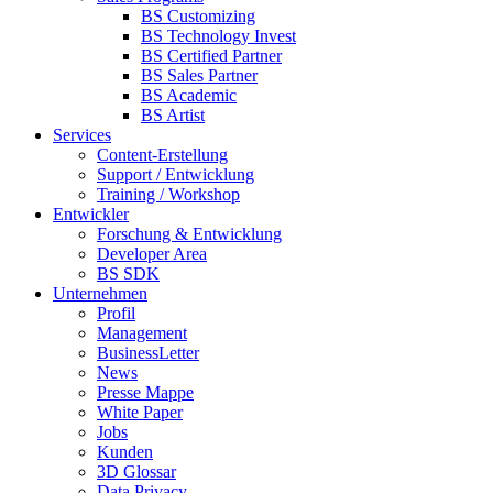
BS Customizing
BS Technology Invest
BS Certified Partner
BS Sales Partner
BS Academic
BS Artist
Services
Content-Erstellung
Support / Entwicklung
Training / Workshop
Entwickler
Forschung & Entwicklung
Developer Area
BS SDK
Unternehmen
Profil
Management
BusinessLetter
News
Presse Mappe
White Paper
Jobs
Kunden
3D Glossar
Data Privacy