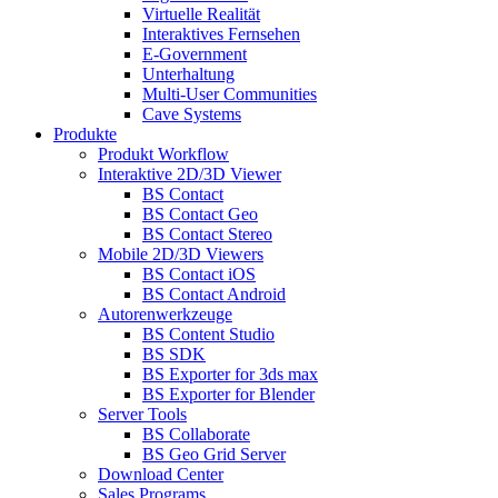
Virtuelle Realität
Interaktives Fernsehen
E-Government
Unterhaltung
Multi-User Communities
Cave Systems
Produkte
Produkt Workflow
Interaktive 2D/3D Viewer
BS Contact
BS Contact Geo
BS Contact Stereo
Mobile 2D/3D Viewers
BS Contact iOS
BS Contact Android
Autorenwerkzeuge
BS Content Studio
BS SDK
BS Exporter for 3ds max
BS Exporter for Blender
Server Tools
BS Collaborate
BS Geo Grid Server
Download Center
Sales Programs