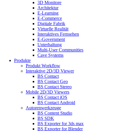
3D Monitore
Architektur
E-Learning
E-Commerce
Digitale Fabrik
Virtuelle Realität
Interaktives Fernsehen
E-Government
Unterhaltung
Multi-User Communities
Cave Systems
Produkte
Produkt Workflow
Interaktive 2D/3D Viewer
BS Contact
BS Contact Geo
BS Contact Stereo
Mobile 2D/3D Viewers
BS Contact iOS
BS Contact Android
Autorenwerkzeuge
BS Content Studio
BS SDK
BS Exporter for 3ds max
BS Exporter for Blender