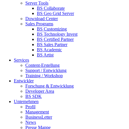
Server Tools
BS Collaborate
BS Geo Grid Server
Download Center
Sales Programs
BS Customizing
BS Technology Invest
BS Certified Partner
BS Sales Partner
BS Academic
BS Artist
Services
Content-Erstellung
Support / Entwicklung
Training / Workshop
Entwickler
Forschung & Entwicklung
Developer Area
BS SDK
Unternehmen
Profil
Management
BusinessLetter
News
Presse Mappe