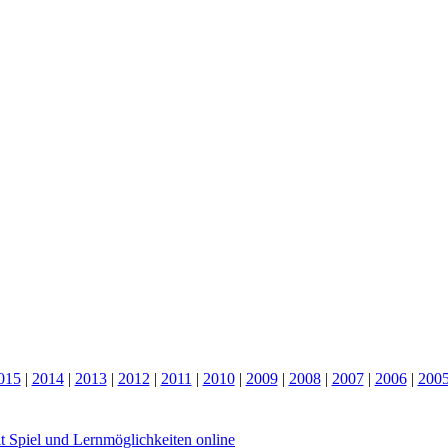
015
|
2014
|
2013
|
2012
|
2011
|
2010
|
2009
|
2008
|
2007
|
2006
|
200
 Spiel und Lernmöglichkeiten online