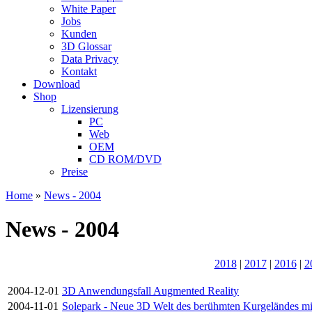
White Paper
Jobs
Kunden
3D Glossar
Data Privacy
Kontakt
Download
Shop
Lizensierung
PC
Web
OEM
CD ROM/DVD
Preise
Home
»
News - 2004
News - 2004
2018
|
2017
|
2016
|
2
2004-12-01
3D Anwendungsfall Augmented Reality
2004-11-01
Solepark - Neue 3D Welt des berühmten Kurgeländes mit