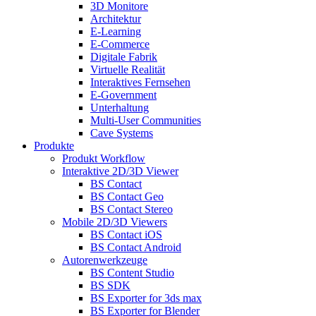
3D Monitore
Architektur
E-Learning
E-Commerce
Digitale Fabrik
Virtuelle Realität
Interaktives Fernsehen
E-Government
Unterhaltung
Multi-User Communities
Cave Systems
Produkte
Produkt Workflow
Interaktive 2D/3D Viewer
BS Contact
BS Contact Geo
BS Contact Stereo
Mobile 2D/3D Viewers
BS Contact iOS
BS Contact Android
Autorenwerkzeuge
BS Content Studio
BS SDK
BS Exporter for 3ds max
BS Exporter for Blender