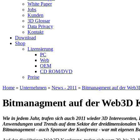
White Paper
Jobs
Kunden
3D Glossar
Data Privacy
Kontakt
Download
Shop
Lizensierung
PC
Web
OEM
CD ROM/DVD
Preise
Home
»
Unternehmen
»
News - 2011
»
Bitmanagment auf der Web3D
Bitmanagment auf der Web3D K
Wie in jedem Jahr, trafen sich auch 2011 wieder 3D Interessente
Anwendungen und Trends auf dem Sektor der dreidimensionalen Vis
Bitmanagement - auch Sponsor der Konferenz - war mit eigenen Beit