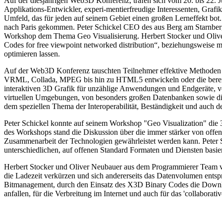
Auf der diesjährigen Web3D Konferenz, trafen sich vom 20. bis 22. 
Applikations-Entwickler, experi-mentierfreudige Interessenten, Grafi
Umfeld, das für jeden auf seinem Gebiet einen großen Lerneffekt bo
nach Paris gekommen. Peter Schickel CEO des aus Berg am Starnberg
Workshop dem Thema Geo Visualisierung. Herbert Stocker und Olive
Codes for free viewpoint networked distribution“, beziehungsweise 
optimieren lassen.
Auf der Web3D Konferenz tauschten Teilnehmer effektive Methoden
VRML, Collada, MPEG bis hin zu HTML5 entwickeln oder die bereits 
interaktiven 3D Grafik für unzählige Anwendungen und Endgeräte, v
virtuellen Umgebungen, von besonders großen Datenbanken sowie di
dem speziellen Thema der Interoperabilität, Beständigkeit und auch d
Peter Schickel konnte auf seinem Workshop "Geo Visualization" die 
des Workshops stand die Diskussion über die immer stärker von offen
Zusammenarbeit der Technologien gewährleistet werden kann. Peter Sc
unterschiedlichen, auf offenen Standard Formaten und Diensten basi
Herbert Stocker und Oliver Neubauer aus dem Programmierer Team v
die Ladezeit verkürzen und sich andererseits das Datenvolumen ents
Bitmanagement, durch den Einsatz des X3D Binary Codes die Download
anfallen, für die Verbreitung im Internet und auch für das 'collaborati