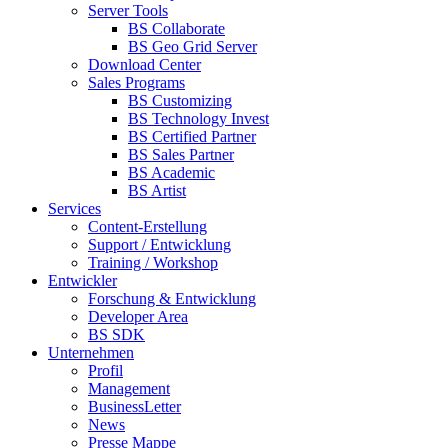
Server Tools
BS Collaborate
BS Geo Grid Server
Download Center
Sales Programs
BS Customizing
BS Technology Invest
BS Certified Partner
BS Sales Partner
BS Academic
BS Artist
Services
Content-Erstellung
Support / Entwicklung
Training / Workshop
Entwickler
Forschung & Entwicklung
Developer Area
BS SDK
Unternehmen
Profil
Management
BusinessLetter
News
Presse Mappe