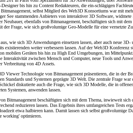
Juni 201 in Paris vom Spezialisten für 3D Anwendungen, über Softwar
k-Designer bis hin zu Content Redakteuren, die ein-schlägigen Fachleut
t. Bitmanagement, selbst Mitglied des Web3D Konsortiums war mit meh
er See stammenden Anbieters von interaktiver 3D Software, widmete 
r Neubauer, ebenfalls von Bitmanagement, beschäftigten sich mit de
mit der Frage, wie sich großvolumige Geo-Modelle für eine vernetzte 
 aus, wie sich 3D Anwendungen einsetzen lassen, aber auch neue 3D
existierenden weiter verbessern lassen. Auf der Web3D Konferenz st
on mobilen Geräten bis hin zu High End Umgebungen, im Mittelpunkt.
e Interaktivität zwischen Mensch und Computer, neue Tools und Anw
er Verbreitung von 4D Assets.
3D Viewer Technologie von Bitmanagement präsentieren, die in der Bra
en Standards und Systemen geprägte 3D Welt. Die zentrale Frage war d
hickel diskutierte auch die Frage, wie sich 3D Modelle, die in offenen
erten Systemen, anwenden lassen.
on Bitmanagement beschäftigten sich mit dem Thema, inwieweit sich 
prechend reduzieren lassen. Das Ergebnis ihres umfangreichen Tests e
zeit etwa halbieren kann. Damit lassen sich selbst großvolumige Date
ve working' optimieren.