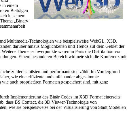
e und
e in einem
reren Beiträgen
sich in seinem
m Thema „Binary
Zusammenarbeit
- und Multimedia-Technologien wie beispielsweise WebGL, X3D,
anden darüber hinaus Möglichkeiten und Trends auf dem Gebiet der
 Weitere Themenschwerpunkte waren in Paris die Distribution von
endungen. Einem besonderen Bereich widmete sich die Konferenz mit
nche zu der stabilsten und performantesten zählt. Im Vordergrund
aher, wie eine effiziente und aufeinander abgestimmte
 wie auch proprietären Formaten gespeichert sind, mit ganz
durch Implementierung des Binär Codes im X3D Format einerseits
rgab, dass BS Contact, die 3D Viewer-Technologie von
n, wie sie beispielsweise bei der Visualisierung von Stadt Modellen