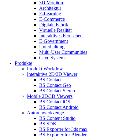
3D Monitore
Architektur
E-Learning
E-Commerce
Digitale Fabrik
Virtuelle Realität
Interaktives Fernsehen
E-Government
Unterhaltung
Multi-User Communities
Cave Systems
Produkte
Produkt Workflow
Interaktive 2D/3D Viewer
BS Contact
BS Contact Geo
BS Contact Stereo
Mobile 2D/3D Viewers
BS Contact iOS
BS Contact Android
Autorenwerkzeuge
BS Content Studio
BS SDK
BS Exporter for 3ds max
BS Exporter for Blender