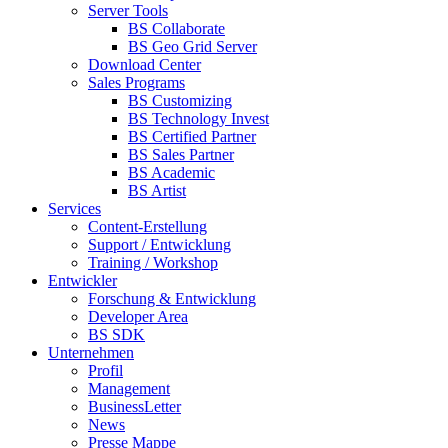
Server Tools
BS Collaborate
BS Geo Grid Server
Download Center
Sales Programs
BS Customizing
BS Technology Invest
BS Certified Partner
BS Sales Partner
BS Academic
BS Artist
Services
Content-Erstellung
Support / Entwicklung
Training / Workshop
Entwickler
Forschung & Entwicklung
Developer Area
BS SDK
Unternehmen
Profil
Management
BusinessLetter
News
Presse Mappe